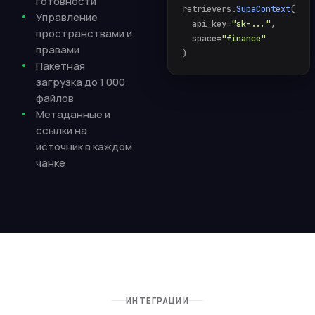
готовности
retrievers.
SupaContext
(
Управление
api_key=
"sk-..."
,
пространствами и
space=
"finance"
правами
)
Пакетная
загрузка до 1 000
файлов
Метаданные и
ссылки на
источник в каждом
чанке
ИНТЕГРАЦИИ