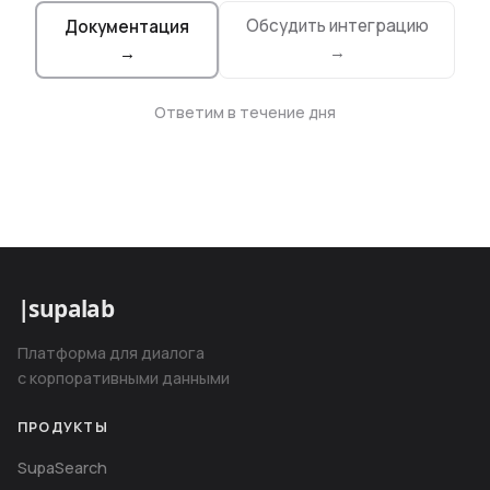
Обсудить интеграцию
Документация
→
→
Ответим в течение дня
|
supalab
Платформа для диалога
с корпоративными данными
ПРОДУКТЫ
SupaSearch