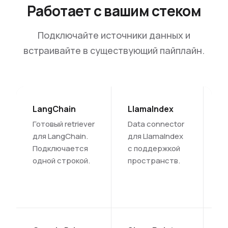
Работает с вашим стеком
Подключайте источники данных и
встраивайте в существующий пайплайн.
LangChain
LlamaIndex
R
Готовый retriever
Data connector
Л
для LangChain.
для LlamaIndex
л
Подключается
с поддержкой
ф
одной строкой.
пространств.
П
д
с