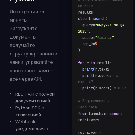
по базе
Интеграция за
results =
client.
search
(
минуты.
query=
"выручка за Q4
Загружайте
2025"
,
документы,
space=
"finance"
,
top_k=
5
получайте
)
структурированные
чанки, управляйте
for
r
in
results:
print
(r.text)
пространствами —
print
(r.source)
#
всё через API.
стр. 47
print
(r.score)
# 0.94
REST API с полной
документацией
# Подключение к
Python SDK с
LangChain
from
langchain
import
типизацией
retrievers
Webhook-
уведомления о
retriever =