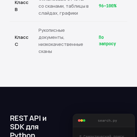
Класс
со сканами, таблицы в
96–100%
B
слайдах, графики
Рукописные
Класс
документы,
По
C
низкокачественные
запросу
сканы
REST API и
search.py
SDK для
Python
# Семантический поиск