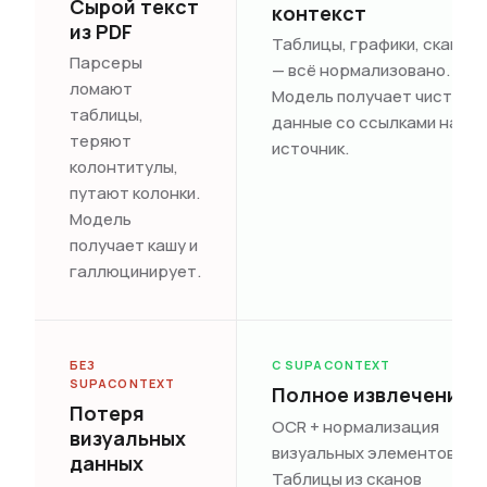
Сырой текст
контекст
из PDF
Таблицы, графики, сканы
Парсеры
— всё нормализовано.
ломают
Модель получает чистые
таблицы,
данные со ссылками на
теряют
источник.
колонтитулы,
путают колонки.
Модель
получает кашу и
галлюцинирует.
БЕЗ
С SUPACONTEXT
SUPACONTEXT
Полное извлечение
Потеря
OCR + нормализация
визуальных
визуальных элементов.
данных
Таблицы из сканов