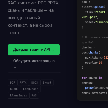
doc =
RAG-системе. PDF, PPTX,
client.
upload
(
сканы и таблицы — на
file=
"report-
выходе точный
2025.pdf"
,
space=
"financ
контекст, а не сырой
)
текст.
# Получение чан
для RAG
chunks =
Документация и API →
doc.
chunks
(
max_tokens=
51
Обсудить интеграцию
overlap=
64
→
)
for
chunk
in
chunks:
PDF
PPTX
DOCX
Excel
print
(chunk.t
Сканы
LangChain
chunk.metadata)
LlamaIndex
RAG