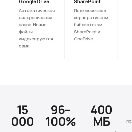
Google Drive
SharePoint
C
Автоматическая
Подключение к
С
синхронизация
корпоративным
п
папок. Новые
библиотекам
Co
файлы
SharePoint и
С
индексируются
OneDrive.
в
сами.
15
96–
400
000
100%
МБ
по