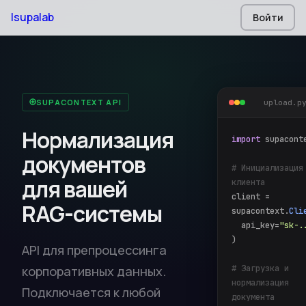
|
supalab
Войти
SUPACONTEXT API
upload.p
Нормализация
import
supacont
документов
# Инициализация
для вашей
клиента
client =
RAG-системы
supacontext.
Cli
api_key=
"sk-.
)
API для препроцессинга
# Загрузка и
корпоративных данных.
нормализация
Подключается к любой
документа