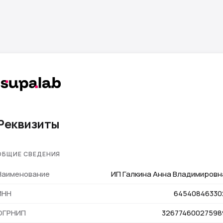
Реквизиты
ОБЩИЕ СВЕДЕНИЯ
Наименование
ИП Галкина Анна Владимировн
ИНН
64540846330
ОГРНИП
32677460027598